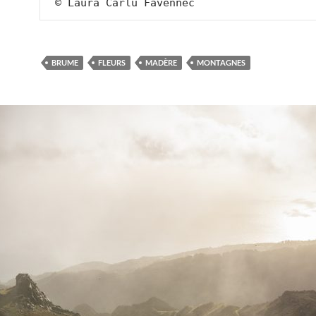
 © Laura Carlu Favennec 
BRUME
FLEURS
MADÈRE
MONTAGNES