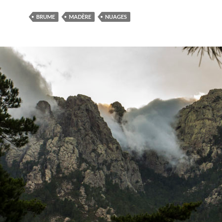
BRUME
MADÈRE
NUAGES